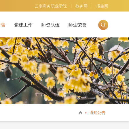
云南商务职业学院
教务网
招生网
公告
党建工作
师资队伍
师生荣誉
息
教研教改
主题党日
三会一课
支部风采
通知公告