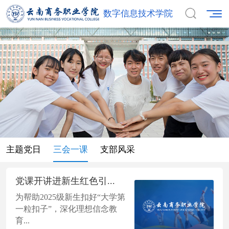
数字信息技术学院
主题党日
三会一课
支部风采
党课开讲进新生红色引...
为帮助2025级新生扣好“大学第
一粒扣子”，深化理想信念教
育...