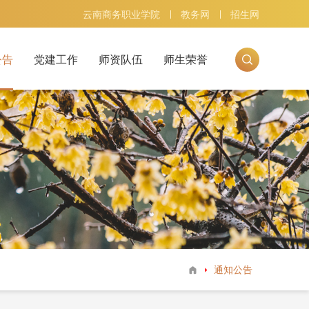
云南商务职业学院
教务网
招生网
公告
党建工作
师资队伍
师生荣誉
息
教研教改
主题党日
三会一课
支部风采
通知公告